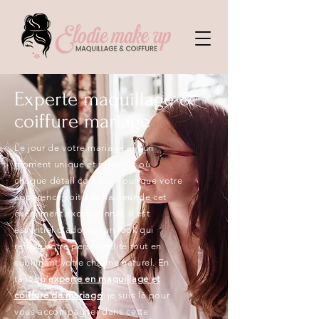
Experte maquillage &
coiffure mariage
Le jour de votre mariage est un
moment unique et précieux où
chaque détail compte. Pour que votre
apparence soit à la hauteur de cet
événement exceptionnel, il est
essentiel d'adopter un look qui
reflète votre personnalité tout en
sublimant votre charme naturel. En
tant qu'
experte en maquillage et
coiffure de mariage
, je suis là pour
vous accompagner dans cette