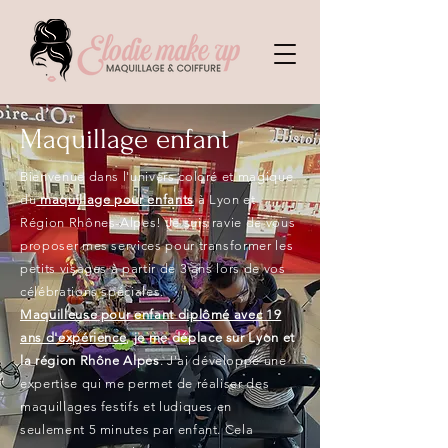
Maquillage enfant
Bienvenue dans l'univers coloré et magique
du
maquillage pour enfants
à Lyon et
Région Rhônes-Alpes! Je suis ravie de vous
proposer mes services pour transformer les
petits visages à partir de 3 ans lors de vos
célébrations spéciales.
Maquilleuse pour enfant diplômé avec 19
ans d'expérience
,
je me déplace sur Lyon et
la région Rhône Alpes
. J'ai développé une
expertise qui me permet de réaliser des
maquillages festifs et ludiques en
seulement 5 minutes par enfant. Cela