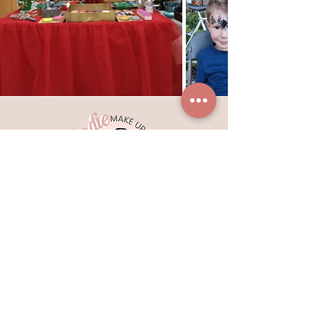
Rendez-vous au studio
d'Elo
406A Chemin de la Raze
38200 JARDIN
06 15 09 80 16